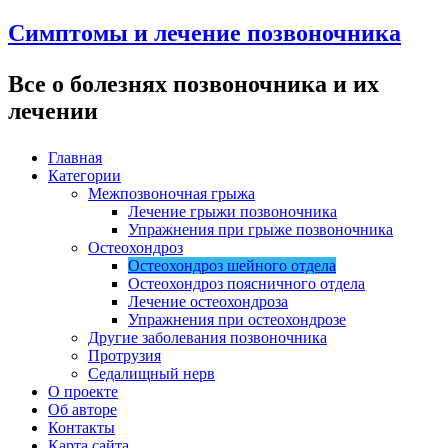
Симптомы и лечение позвоночника
Все о болезнях позвоночника и их
лечении
Главная
Категории
Межпозвоночная грыжа
Лечение грыжи позвоночника
Упражнения при грыже позвоночника
Остеохондроз
Остеохондроз шейного отдела
Остеохондроз поясничного отдела
Лечение остеохондроза
Упражнения при остеохондрозе
Другие заболевания позвоночника
Протрузия
Седалищный нерв
О проекте
Об авторе
Контакты
Карта сайта