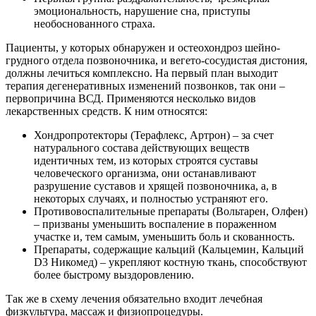
эмоциональность, нарушение сна, приступы
необоснованного страха.
Пациенты, у которых обнаружен и остеохондроз шейно-
грудного отдела позвоночника, и вегето-сосудистая дистония,
должны лечиться комплексно. На первый план выходит
терапия дегенеративных изменений позвонков, так они –
первопричина ВСД. Применяются несколько видов
лекарственных средств. К ним относятся:
Хондропротекторы (Терафлекс, Артрон) – за счет
натурального состава действующих веществ
идентичных тем, из которых строятся суставы
человеческого организма, они останавливают
разрушение суставов и хрящей позвоночника, а, в
некоторых случаях, и полностью устраняют его.
Противовоспалительные препараты (Вольтарен, Олфен)
– призваны уменьшить воспаление в пораженном
участке и, тем самым, уменьшить боль и скованность.
Препараты, содержащие кальций (Кальцемин, Кальций
D3 Никомед) – укрепляют костную ткань, способствуют
более быстрому выздоровлению.
Так же в схему лечения обязательно входит лечебная
физкультура, массаж и физиопроцедуры.