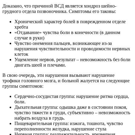
Доказано, что причиной ВСД является хондроз шейно-
грудного отдела позвоночника. Симптомы его таковы:
Хронический характер болей в поврежденном отделе
хребта
«Отдавание» чувства боли в конечности (в данном
случае в руки)
Чувство онемения пальцев, возникающее из-за
нарушения чувствительности и проводимости нервных
клеток
Ущемление нервов, результат – невозможность без боли
двигать шеей и плечами.
В свою очередь, эти нарушения вызывают нарушение
трофики головного мозга, и больной жалуется на следующие
группы симптомов:
Сердечно-сосудистая группа: нарушение ритма сердца,
боли.
Дыхательная группа: одышка даже в состоянии покоя,
чувство тяжести в груди, субъективно – невозможность
набрать воздуха в грудь.
Пищеварительная группа: изжога, тошнота, чувство
переполненности желудка, нарушение стула
Нервная группа: раздражительность, чрезмерная