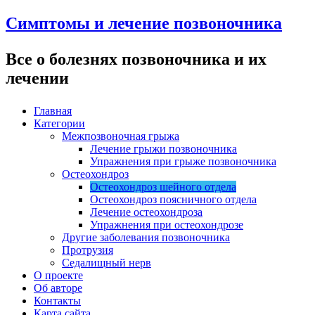
Симптомы и лечение позвоночника
Все о болезнях позвоночника и их
лечении
Главная
Категории
Межпозвоночная грыжа
Лечение грыжи позвоночника
Упражнения при грыже позвоночника
Остеохондроз
Остеохондроз шейного отдела
Остеохондроз поясничного отдела
Лечение остеохондроза
Упражнения при остеохондрозе
Другие заболевания позвоночника
Протрузия
Седалищный нерв
О проекте
Об авторе
Контакты
Карта сайта