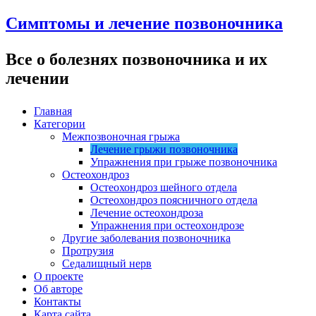
Симптомы и лечение позвоночника
Все о болезнях позвоночника и их
лечении
Главная
Категории
Межпозвоночная грыжа
Лечение грыжи позвоночника
Упражнения при грыже позвоночника
Остеохондроз
Остеохондроз шейного отдела
Остеохондроз поясничного отдела
Лечение остеохондроза
Упражнения при остеохондрозе
Другие заболевания позвоночника
Протрузия
Седалищный нерв
О проекте
Об авторе
Контакты
Карта сайта