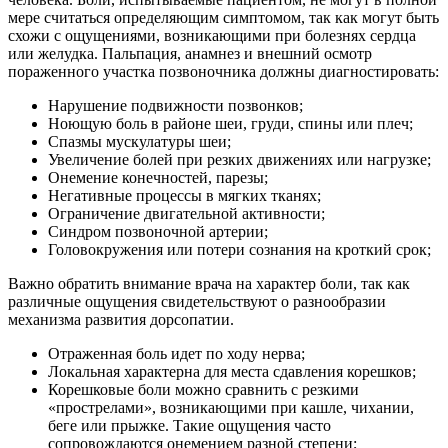
мере считаться определяющим симптомом, так как могут быть
схожи с ощущениями, возникающими при болезнях сердца
или желудка. Пальпация, анамнез и внешний осмотр
пораженного участка позвоночника должны диагностировать:
Нарушение подвижности позвонков;
Ноющую боль в районе шеи, груди, спины или плеч;
Спазмы мускулатуры шеи;
Увеличение болей при резких движениях или нагрузке;
Онемение конечностей, парезы;
Негативные процессы в мягких тканях;
Ограничение двигательной активности;
Синдром позвоночной артерии;
Головокружения или потери сознания на кроткий срок;
Важно обратить внимание врача на характер боли, так как
различные ощущения свидетельствуют о разнообразии
механизма развития дорсопатии.
Отраженная боль идет по ходу нерва;
Локальная характерна для места сдавления корешков;
Корешковые боли можно сравнить с резкими
«прострелами», возникающими при кашле, чихании,
беге или прыжке. Такие ощущения часто
сопровождаются онемением разной степени;