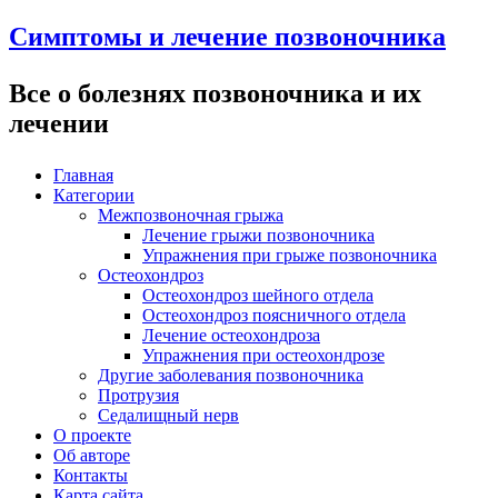
Симптомы и лечение позвоночника
Все о болезнях позвоночника и их
лечении
Главная
Категории
Межпозвоночная грыжа
Лечение грыжи позвоночника
Упражнения при грыже позвоночника
Остеохондроз
Остеохондроз шейного отдела
Остеохондроз поясничного отдела
Лечение остеохондроза
Упражнения при остеохондрозе
Другие заболевания позвоночника
Протрузия
Седалищный нерв
О проекте
Об авторе
Контакты
Карта сайта