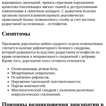
корешковых окончаний, чревата серьезным нарушением
кровотока близлежащих мягких тканей и деструктивными
изменениями в связочном аппарате. С развитием болезни
организм пытается компенсировать анатомически-
правильный баланс позвоночного столба за счет костных
разрастаний на позвонках – остеофитов.
Симптомы
Признаком дорсопатии шейно-грудного отдела позвоночника
считается наличие рефлекторного болевого синдрома,
который развивается вследствие разрастания остеофитов по
краям позвонков и неправильного соединений с ребрами.
Кроме того, дорсопатия этого сегмента отличается:
Опоясывающая, резкая боль;
Межреберные невропатии;
Ослабление рефлексов;
Нарушение тактильной чувствительности;
Парезы конечностей;
Миелопатический синдром с наличием различных
неврологических отклонений.
Причины возникновения дорсопатии в