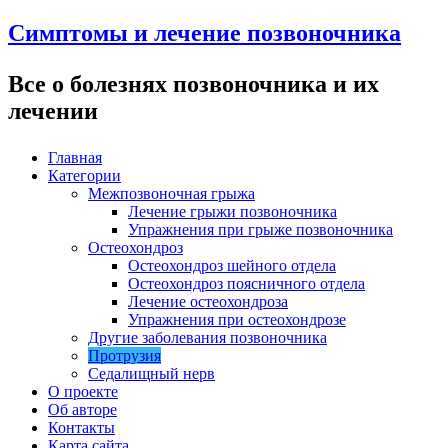
Симптомы и лечение позвоночника
Все о болезнях позвоночника и их
лечении
Главная
Категории
Межпозвоночная грыжа
Лечение грыжи позвоночника
Упражнения при грыже позвоночника
Остеохондроз
Остеохондроз шейного отдела
Остеохондроз поясничного отдела
Лечение остеохондроза
Упражнения при остеохондрозе
Другие заболевания позвоночника
Протрузия
Седалищный нерв
О проекте
Об авторе
Контакты
Карта сайта