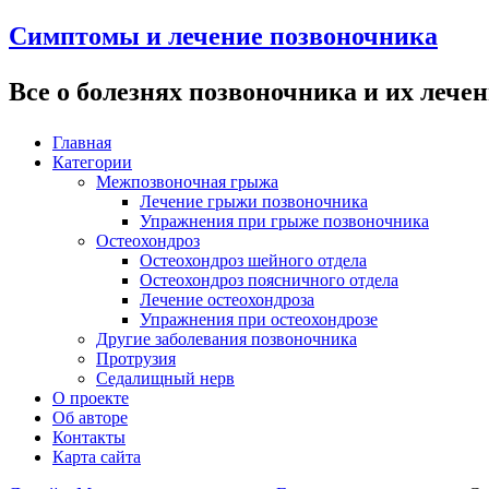
Симптомы и лечение позвоночника
Все о болезнях позвоночника и их лече
Главная
Категории
Межпозвоночная грыжа
Лечение грыжи позвоночника
Упражнения при грыже позвоночника
Остеохондроз
Остеохондроз шейного отдела
Остеохондроз поясничного отдела
Лечение остеохондроза
Упражнения при остеохондрозе
Другие заболевания позвоночника
Протрузия
Седалищный нерв
О проекте
Об авторе
Контакты
Карта сайта