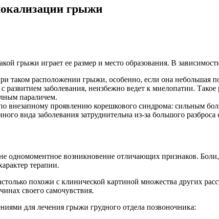
 локализации грыжи
ой грыжи играет ее размер и место образования. В зависимости
ри таком расположении грыжи, особенно, если она небольшая п
 с развитием заболевания, неизбежно ведет к миелопатии. Так
лным параличем.
по внезапному проявлению корешкового синдрома: сильным бол
ого вида заболевания затруднительна из-за большого разброса 
 не одномоментное возникновение отличающих признаков. Боли,
характер терапии.
столько похожи с клинической картиной множества других расст
чинах своего самочувствия.
иями для лечения грыжи грудного отдела позвоночника: