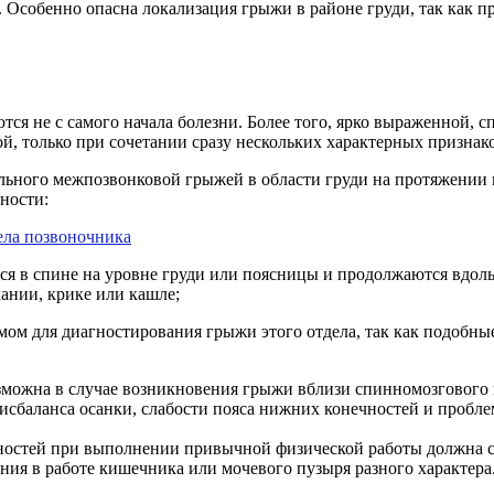
. Особенно опасна локализация грыжи в районе груди, так как п
я не с самого начала болезни. Более того, ярко выраженной, с
й, только при сочетании сразу нескольких характерных признак
ьного межпозвонковой грыжей в области груди на протяжении 
ности:
ся в спине на уровне груди или поясницы и продолжаются вдоль
ании, крике или кашле;
ом для диагностирования грыжи этого отдела, так как подобны
можна в случае возникновения грыжи вблизи спинномозгового 
исбаланса осанки, слабости пояса нижних конечностей и проблем
остей при выполнении привычной физической работы должна ста
ния в работе кишечника или мочевого пузыря разного характера