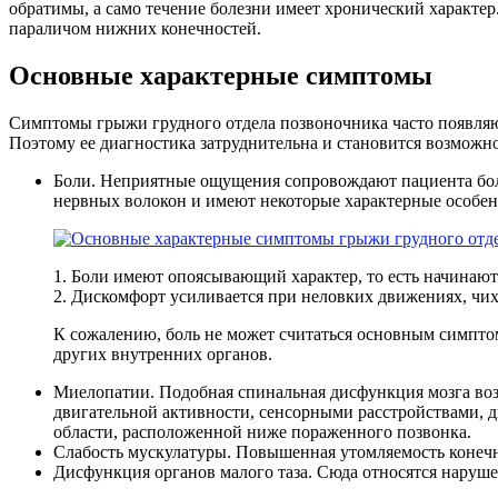
обратимы, а само течение болезни имеет хронический характер
параличом нижних конечностей.
Основные характерные симптомы
Симптомы грыжи грудного отдела позвоночника часто появляютс
Поэтому ее диагностика затруднительна и становится возможно
Боли. Неприятные ощущения сопровождают пациента бол
нервных волокон и имеют некоторые характерные особен
1. Боли имеют опоясывающий характер, то есть начинают
2. Дискомфорт усиливается при неловких движениях, чих
К сожалению, боль не может считаться основным симптом
других внутренних органов.
Миелопатии. Подобная спинальная дисфункция мозга воз
двигательной активности, сенсорными расстройствами, д
области, расположенной ниже пораженного позвонка.
Слабость мускулатуры. Повышенная утомляемость конечн
Дисфункция органов малого таза. Сюда относятся наруше