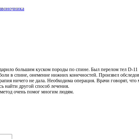
озвоночника
 Ударило большим куском породы по спине. Был перелом тел D-11
 боли в спине, онемение нижних конечностей. Произвел обследо
рапия ничего не дала. Необходима операция. Врачи говорят, чт
ь найти другой способ лечения.
 метод очень помог многим людям.